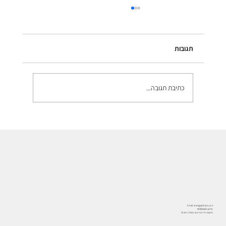
תגובות
כתיבת תגובה...
מתקינים סולארי? אל תעשו את זה בלי החלק הכי
חשוב
Email:
energy@draco.co.il
טלפון:
09-9554253
מיקום: רח' המדע 8, הרצליה, ישראל