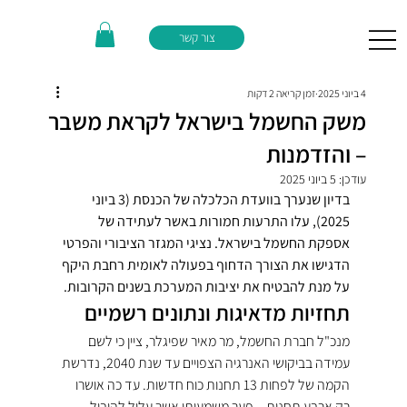
צור קשר
4 ביוני 2025
זמן קריאה 2 דקות
משק החשמל בישראל לקראת משבר
– והזדמנות
עודכן:
5 ביוני 2025
בדיון שנערך בוועדת הכלכלה של הכנסת (3 ביוני 
2025), עלו התרעות חמורות באשר לעתידה של 
אספקת החשמל בישראל. נציגי המגזר הציבורי והפרטי 
הדגישו את הצורך הדחוף בפעולה לאומית רחבת היקף 
על מנת להבטיח את יציבות המערכת בשנים הקרובות.
תחזיות מדאיגות ונתונים רשמיים
מנכ"ל חברת החשמל, מר מאיר שפיגלר, ציין כי לשם 
עמידה בביקושי האנרגיה הצפויים עד שנת 2040, נדרשת 
הקמה של לפחות 13 תחנות כוח חדשות. עד כה אושרו 
רק ארבע תחנות – פער משמעותי אשר עלול להוביל 