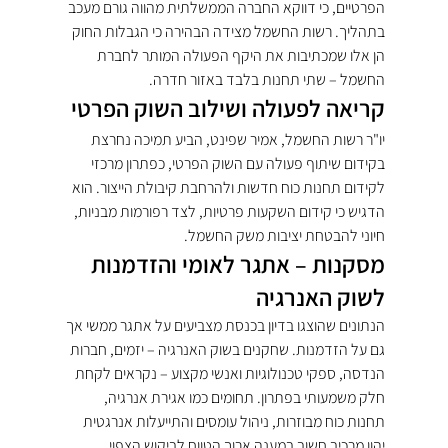
הפרטיים, כי דווקא החברה הממשלתית מהווה גורם מעכב 
בתהליך. רשות החשמל מצידה הבהירה כי הגבלות החוק 
הן אלו שמכתיבות את היקף הפעולה המותר לחברת 
החשמל – שתי תחנות בלבד באזור חדרה.
קריאה לפעולה ושילוב השוק הפרטי
יו"ר רשות החשמל, אמיר שפינט, הביע תמיכה נחרצת 
בקידום שיתוף פעולה עם השוק הפרטי, כפתרון מרכזי 
לקידום תחנות כוח חדשות ולהרחבת קיבולת הייצור. הוא 
הדגיש כי קידום השקעות פרטיות, לצד רפורמות מבניות, 
חיוני להבטחת יציבות משק החשמל.
מסקנות – אתגר לאומי והזדמנות 
לשוק האנרגיה
הנתונים שהוצגו בדיון בכנסת מצביעים על אתגר ממשי אך 
גם על הזדמנות. שחקנים בשוק האנרגיה – יזמים, חברות 
הנדסה, ספקי טכנולוגיות ואנשי מקצוע – נקראים לקחת 
חלק משמעותי בפתרון. תחומים כמו אגירת אנרגיה, 
תחנות כוח מבוזרות, ניהול עומסים והתייעלות אנרגטית 
יהוו מרכיב חשוב במענה ארוך הטווח לביקוש הצפוי.