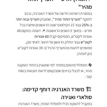
מהיר"
במסגרת רפורמה חדשה של משרד האנרגיה, נכנס 
לתוקף 
"תעריף החזר מהיר"
, שמעניק 
תעריף גבוה יותר 
ב-25%
 עבור 15 הקילוואט־שעה הראשונים שייוצרו בכל 
חודש – במשך 5 השנים הראשונות.📌 דוגמה: במקום 48 
אגורות לקוט"ש, המפיקים יקבלו 
60 אגורות 
לקוט"ש
 עבור החלק הראשון של הייצור.לאחר מכן, 
ממשיכים ליהנות מהתעריף הרגיל (כ-39 אגורות לקוט"ש 
נכון לעתה).
🔄 המסלול מתאים במיוחד למי שמעוניין בהחזר השקעה 
מהיר, או לבעלי בניינים שמבקשים לראות תוצאות בטווח 
קצר.
🏗 משרד האנרגיה דוחף קדימה: 
סולארי ואגירה
במקביל להשקת הכלי ולמסלול המהיר, משרד האנרגיה 