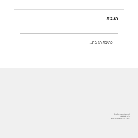
בדיון שנערך בוועדת הכלכלה של הכנסת (3 ביוני 2025), עלו
התרעות חמורות באשר לעתידה של אספקת החשמל
תגובות
בישראל. נציגי המגזר הציבורי והפרטי הדגישו...
כתיבת תגובה...
Email:
energy@draco.co.il
טלפון:
09-9554253
מיקום: רח' המדע 8, הרצליה, ישראל