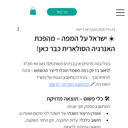
צור קשר
13 ביולי 2025
זמן קריאה 1 דקות
☀️ ישראל על המפה – מהפכת
האנרגיה הסולארית כבר כאן!
בעלי גגות פרטיים או בבניינים משותפים? מעכשיו תוכלו 
לחשב בדיוק כמה חשמל תוכלו לייצר מהשמש
 – וכמה 
תרוויחו מכך – בעזרת מחשבון הגגות של משרד 
האנרגיה:🔗 
למחשבון הסולארי הרשמי
🛠 כלי פשוט – תוצאה מדויקת
המחשבון מספק תוך שניות:
אומדן הייצור השנתי
 של חשמל לפי מיקום ושטח גג.
חישוב כלכלי
: עלות התקנה, זמן החזר השקעה, 
תשואה ותחזית לרווחים.