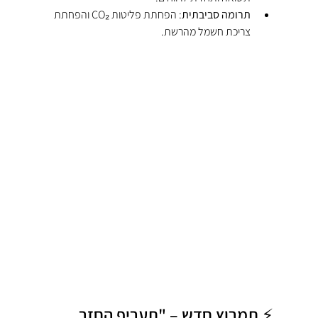
תרומה סביבתית
: הפחתת פליטות CO₂ והפחתת 
צריכת חשמל מהרשת.
⚡ תמרוץ חדש – "תעריף החזר 