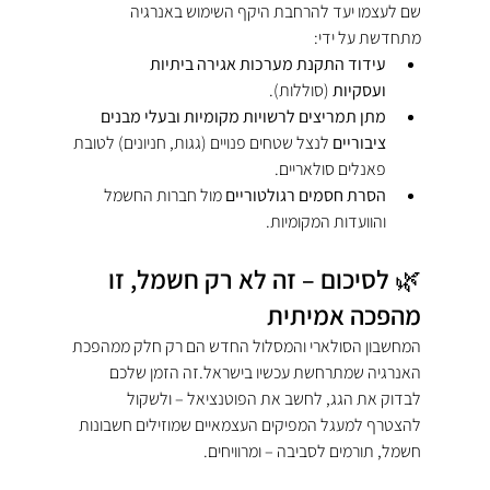
שם לעצמו יעד להרחבת היקף השימוש באנרגיה 
מתחדשת על ידי:
עידוד התקנת מערכות אגירה ביתיות 
ועסקיות
 (סוללות).
מתן תמריצים לרשויות מקומיות ובעלי מבנים 
ציבוריים
 לנצל שטחים פנויים (גגות, חניונים) לטובת 
פאנלים סולאריים.
הסרת חסמים רגולטוריים
 מול חברות החשמל 
והוועדות המקומיות.
🌿 לסיכום – זה לא רק חשמל, זו 
מהפכה אמיתית
המחשבון הסולארי והמסלול החדש הם רק חלק ממהפכת 
האנרגיה שמתרחשת עכשיו בישראל.זה הזמן שלכם 
לבדוק את הגג, לחשב את הפוטנציאל – ולשקול 
להצטרף למעגל המפיקים העצמאיים שמוזילים חשבונות 
חשמל, תורמים לסביבה – ומרוויחים.