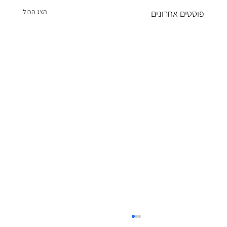
הצג הכול
פוסטים אחרונים
משק החשמל בישראל לקראת משבר – והזדמנות