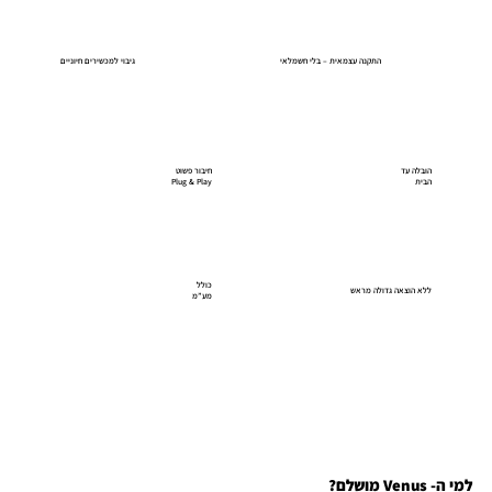
התקנה עצמאית – בלי חשמלאי
גיבוי למכשירים חיוניים
הובלה עד
חיבור פשוט
הבית
Plug & Play
כולל
ללא הוצאה גדולה מראש
מע”מ
למי ה- Venus מושלם?