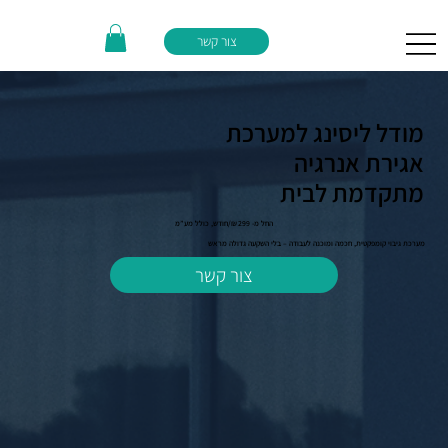
צור קשר
מודל ליסינג למערכת
אגירת אנרגיה
מתקדמת לבית
החל מ-
₪/חודש, כולל מע”מ
299
מערכת גיבוי קומפקטית, חכמה ומוכנה לעבודה – בלי השקעה גדולה מראש
צור קשר