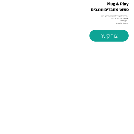
Plug & Play
פשוט מחברים ומגבים
✓ מתחבר לשקע רגיל, ומוכן לפעולה תוך דקות.
✓ אין צורך בהתקנה מורכבת.
✓ אין קידוחים.
✓ אין שינויים בתשתית.
צור קשר