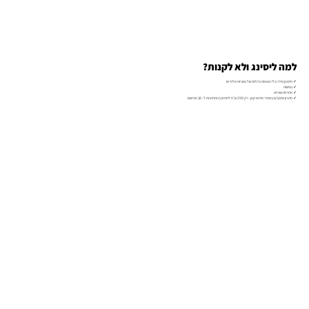
למה ליסינג ולא לקנות?
✓ חיסכון מיידי בלי הוצאות גדולות של עשרות אלפי ₪
✓ גמישות
✓ אחריות ושירות
✓ פתרון מתקדם במחיר חודשי קטן- רק 299 ש״ח לחודש בהתחייבות ל- 18 חודשים